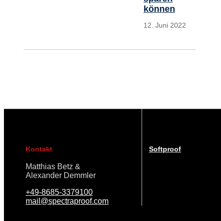
können
12. Juni 2022
Kontakt
Softproof
Matthias Betz &
Alexander Demmler
+49-8685-3379100
mail@spectraproof.com