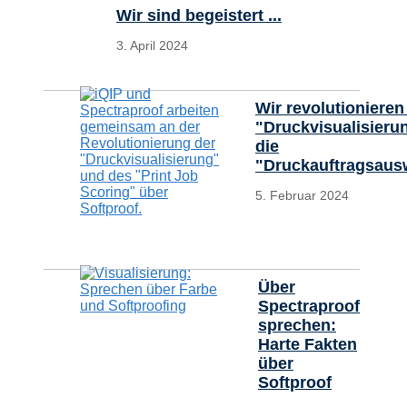
Wir sind begeistert ...
3. April 2024
Wir revolutionieren
"Druckvisualisieru
die
"Druckauftragsaus
5. Februar 2024
Über
Spectraproof
sprechen:
Harte Fakten
über
Softproof