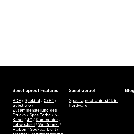
Spectraproof Features
Spectraproof
Blo
PDF
/
Spektral
/
CxF4
/
Spectraproof Unterstützte
Substrate
/
Hardware
Zusammenstellung des
Drucks
/
Spot-Farbe
/
N-
Kanal
/
4C
/
Kommentar
/
Jobwechsel
/
Weißpunkt
/
Farben
/
Spektral-Licht
/