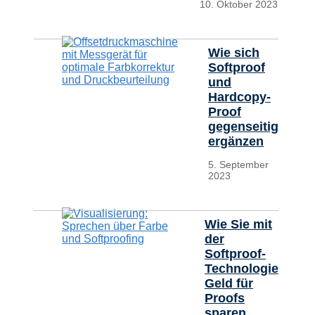
10. Oktober 2023
Wie sich
Softproof
und
Hardcopy-
Proof
gegenseitig
ergänzen
5. September
2023
Wie Sie mit
der
Softproof-
Technologie
Geld für
Proofs
sparen