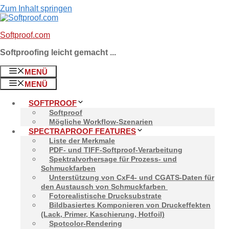
Zum Inhalt springen
Softproof.com
Softproofing leicht gemacht ...
MENÜ
MENÜ
Wie sich Softproof und H
SOFTPROOF
Softproof
ergänzen
Mögliche Workflow-Szenarien
SPECTRAPROOF FEATURES
Liste der Merkmale
PDF- und TIFF-Softproof-Verarbeitung
Spektralvorhersage für Prozess- und
Von
mbetz
Schmuckfarben
Unterstützung von CxF4- und CGATS-Daten für
5. September 2023
den Austausch von Schmuckfarben
Fotorealistische Drucksubstrate
Bildbasiertes Komponieren von Druckeffekten
Viele Jahre lang war ein Hardcopy-Proof die Referenzl
(Lack, Primer, Kaschierung, Hotfoil)
immer den Bedarf an einem schnellen, farbverbindlichen 
Spotcolor-Rendering
Entscheidungen zu treffen, Farbkorrekturen vorzunehme