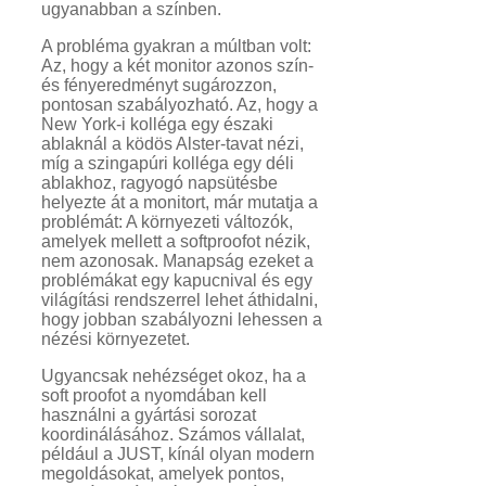
ugyanabban a színben.
A probléma gyakran a múltban volt:
Az, hogy a két monitor azonos szín-
és fényeredményt sugározzon,
pontosan szabályozható. Az, hogy a
New York-i kolléga egy északi
ablaknál a ködös Alster-tavat nézi,
míg a szingapúri kolléga egy déli
ablakhoz, ragyogó napsütésbe
helyezte át a monitort, már mutatja a
problémát: A környezeti változók,
amelyek mellett a softproofot nézik,
nem azonosak. Manapság ezeket a
problémákat egy kapucnival és egy
világítási rendszerrel lehet áthidalni,
hogy jobban szabályozni lehessen a
nézési környezetet.
Ugyancsak nehézséget okoz, ha a
soft proofot a nyomdában kell
használni a gyártási sorozat
koordinálásához. Számos vállalat,
például a JUST, kínál olyan modern
megoldásokat, amelyek pontos,