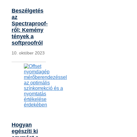
Beszélgetés
az
Spectraproof-
ről: Kemény
tények a
softproofról
10. október 2023
Hogyan
egészíti ki