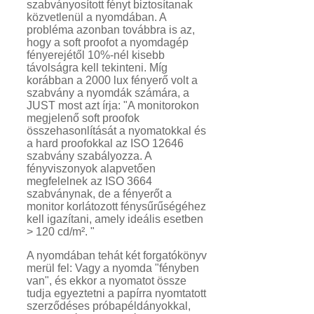
szabványosított fényt biztosítanak
közvetlenül a nyomdában. A
probléma azonban továbbra is az,
hogy a soft proofot a nyomdagép
fényerejétől 10%-nél kisebb
távolságra kell tekinteni. Míg
korábban a 2000 lux fényerő volt a
szabvány a nyomdák számára, a
JUST most azt írja: "A monitorokon
megjelenő soft proofok
összehasonlítását a nyomatokkal és
a hard proofokkal az ISO 12646
szabvány szabályozza. A
fényviszonyok alapvetően
megfelelnek az ISO 3664
szabványnak, de a fényerőt a
monitor korlátozott fénysűrűségéhez
kell igazítani, amely ideális esetben
> 120 cd/m². "
A nyomdában tehát két forgatókönyv
merül fel: Vagy a nyomda "fényben
van", és ekkor a nyomatot össze
tudja egyeztetni a papírra nyomtatott
szerződéses próbapéldányokkal,