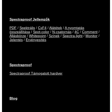
Spectraproof Jellemzők
PDF
/
Spektrális
/
CxF4
/
Alátétek
/
A nyomtatás
összeállítása
/
Spot-color
/
N-csatornás
/
4C
/
Comment
/
Állásbörze
/
Whitepoint
/
Színek
/
Spectra-light
/
Monitor
/
Jelentés
/
Érvényesítés
Spectraproof
Spectraproof Támogatott hardver
Blog