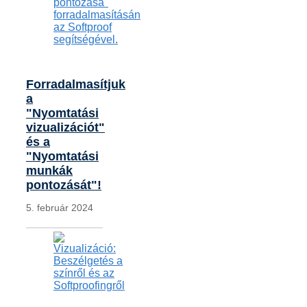
Forradalmasítjuk
a
"Nyomtatási
vizualizációt"
és a
"Nyomtatási
munkák
pontozását"!
5. február 2024