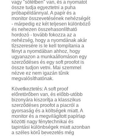
vagy "sötétben" van, és a nyomatot
össze tudja egyeztetni a puha
próbapéldánnyal. A papír és a
monitor összevetésének nehézségét
- márpedig ez két teljesen különböző
és nehezen összehasonlítható
hordozó - tovább fokozza az a
nehézség, hogy a nyomdának akár
tízszeresére is le kell tompítania a
fényt a nyomdában ahhoz, hogy
ugyanazon a munkaállomáson egy
szerződéses és egy soft proofot is
össze tudjon vetni. Mai szemmel
nézve ez nem igazán tűnik
megvalósíthatónak.
Következtetés: A soft proof
előretörőben van, és előbb-utóbb
bizonyára kiszorítja a klasszikus
szerződéses proofot a piacról a
gyorsaság és a költségek miatt. A
monitor és a megvilágított papírlap
közötti nagy fénytechnikai és
tapintási különbségek miatt azonban
a széles körű bevezetés még