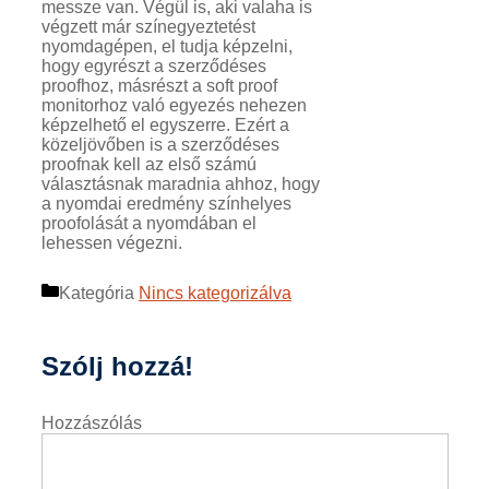
messze van. Végül is, aki valaha is
végzett már színegyeztetést
nyomdagépen, el tudja képzelni,
hogy egyrészt a szerződéses
proofhoz, másrészt a soft proof
monitorhoz való egyezés nehezen
képzelhető el egyszerre. Ezért a
közeljövőben is a szerződéses
proofnak kell az első számú
választásnak maradnia ahhoz, hogy
a nyomdai eredmény színhelyes
proofolását a nyomdában el
lehessen végezni.
Kategória
Nincs kategorizálva
Szólj hozzá!
Hozzászólás