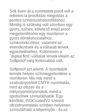
Sok éven át a nyomtatott proof volt a
referencia proofolási megoldás a
pontos színösszehasonlításhoz.
Mindig is szükség volt azonban egy
gyors, színes, kötelező erejű proof
megjelenítésére egy monitoron a
gyors döntéshozatalhoz,
színkorrekcióhoz, valamint az
elrendezések és a vállalati tervek
egyeztetéséhez. Különösen a
"digital first"-vállalati tervek idején az
Softproof még fontosabbá vált.
Softproof azt jelenti: A nyomtatott
termék helyes színmegjelenítése a
monitoron. Ma már mind a
szabványosított CMYK-nyomtatás,
mint az ofszet- és a
mélynyomónyomatok, mind a
spotszínek szimulálhatók. Egy
későbbi, ISOCoatedV2 szerinti
ofszetnyomtatás színben helyesen
szimulálható a képernyőn - és ez