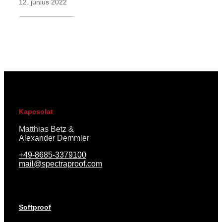
12. június 2022
Kapcsolat
Matthias Betz &
Alexander Demmler
+49-8685-3379100
mail@spectraproof.com
Softproof