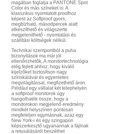
magában foglalja a PANTONE Spot
Color és más színeket is: A
klasszikus nyomtatott proofhoz
képest az Softproof gyors,
megbízható, másodpercek alatt
elkészíthető és világszerte
megjeleníthető - nyomtatási és
szállítási költségek nélkül.
Technikai szempontból a puha
bizonyítások ma már jól
ellenőrizhetők. A monitortechnológia
elég fejlett ahhoz, hogy kiváló
kijelzőket biztosítson nagy
színskálával és egyenletes
megvilágítással, megfizethető áron.
Például egy vállalat két telephelyén
a softproof monitorok úgy
hangolhatók össze, hogy a
monitorokon megjelenő eredmény
mindkét helyszínen pontosan
megfeleljen egymásnak, azaz egy
New York-i és egy szingapúri
képszerkesztő ugyanannak a fájlnak
a retusálásáról beszélhet