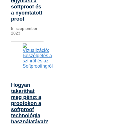
egymást a
softproof és
a nyomtatott
proof
5. szeptember
2023
Hogyan
takaríthat
meg pénzt a
proofokon a
softproof
technológia
használatával?