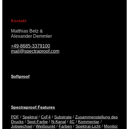
Kontakt
Matthias Betz &
Alexander Demmler
+49-8685-3379100
mail@spectraproof.com
Softproof
Spectraproof Features
PDF
/
Spektral
/
CxF4
/
Substrate
/
Zusammenstellung des
Drucks
/
Spot-Farbe
/
N-Kanal
/
4C
/
Kommentar
/
Jobwechsel
/
Weißpunkt
/
Farben
/
Spektral-Licht
/
Monitor