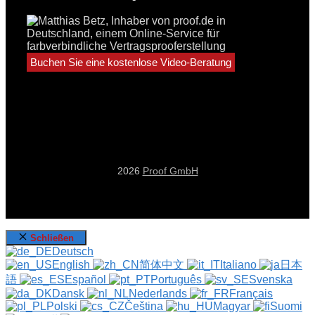
Buchen Sie eine kostenlose Video-Beratung
2026
Proof GmbH
Schließen
Deutsch
English
简体中文
Italiano
日本
語
Español
Português
Svenska
Dansk
Nederlands
Français
Polski
Čeština
Magyar
Suomi