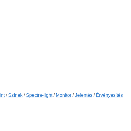
int
/
Színek
/
Spectra-light
/
Monitor
/
Jelentés
/
Érvényesítés