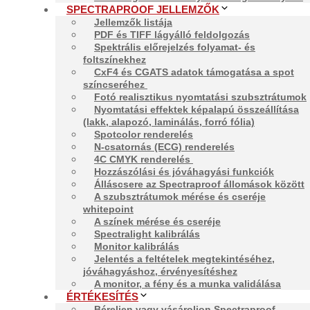
SPECTRAPROOF JELLEMZŐK
A tübingeni Proof GmbH minden nemzetközi szabványnak m
Jellemzők listája
rendelkezik a legújabb ISO 12647-7:2016 szabvány szeri
PDF és TIFF lágyálló feldolgozás
svájci PDFX-ready által a PDF/X-4 fájlok Proof-kibocsát
Spektrális előrejelzés folyamat- és
foltszínekhez
A
online proof shop proof.de
a DIN A6-tól a DIN A0-ig ter
CxF4 és CGATS adatok támogatása a spot
ügyfeleinek. Az ofszetnyomtatástól a mélynyomóig, a nép
színcseréhez
valamennyi aktuális színszabvány elérhető. A proof.de
Fotó realisztikus nyomtatási szubsztrátumok
vonatkozó standardot kínál nyomtatott próbanyomtatásr
Nyomtatási effektek képalapú összeállítása
megjelenítésére.
(lakk, alapozó, laminálás, forró fólia)
Spotcolor renderelés
A Proof.de volt az első vállalat, amely világszerte 
N-csatornás (ECG) renderelés
cég világszerte, amely a FOGRA55-ös CMYKOGV Multicolo
4C CMYK renderelés
Hozzászólási és jóváhagyási funkciók
Álláscsere az Spectraproof állomások között
A szubsztrátumok mérése és cseréje
whitepoint
A színek mérése és cseréje
Spectralight kalibrálás
Monitor kalibrálás
Jelentés a feltételek megtekintéséhez,
jóváhagyáshoz, érvényesítéshez
Kapcsolat
A monitor, a fény és a munka validálása
ÉRTÉKESÍTÉS
Béreljen vagy vásároljon Spectraproof