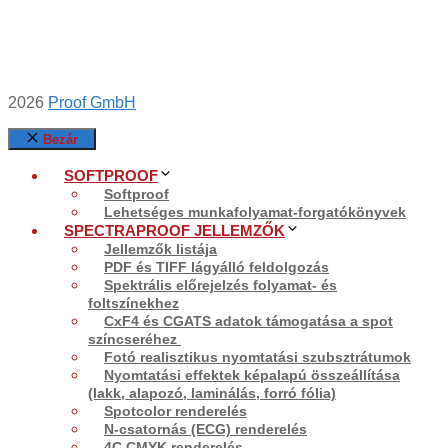
2026
Proof GmbH
Bezár
SOFTPROOF
Softproof
Lehetséges munkafolyamat-forgatókönyvek
SPECTRAPROOF JELLEMZŐK
Jellemzők listája
PDF és TIFF lágyálló feldolgozás
Spektrális előrejelzés folyamat- és
foltszínekhez
CxF4 és CGATS adatok támogatása a spot
színcseréhez
Fotó realisztikus nyomtatási szubsztrátumok
Nyomtatási effektek képalapú összeállítása
(lakk, alapozó, laminálás, forró fólia)
Spotcolor renderelés
N-csatornás (ECG) renderelés
4C CMYK renderelés