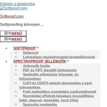
Kilépés a tartalomba
Softproof.com
Softproofing könnyen ...
Rólunk
MENÜ
MENÜ
SOFTPROOF
Softproof
Lehetséges munkafolyamat-forgatókönyvek
SPECTRAPROOF JELLEMZŐK
Jellemzők listája
PDF és TIFF lágyálló feldolgozás
Lacunasolutions | A
Spektrális előrejelzés folyamat- és
foltszínekhez
CxF4 és CGATS adatok támogatása a spot
színcseréhez
Fotó realisztikus nyomtatási szubsztrátumok
Nyomtatási effektek képalapú összeállítása
[
Lacunasolutions
] már több mint 25 éve nyújt szolgáltatá
(lakk, alapozó, laminálás, forró fólia)
termékeket kínál. Az Spectraproof-vel pedig a Lacunasol
Spotcolor renderelés