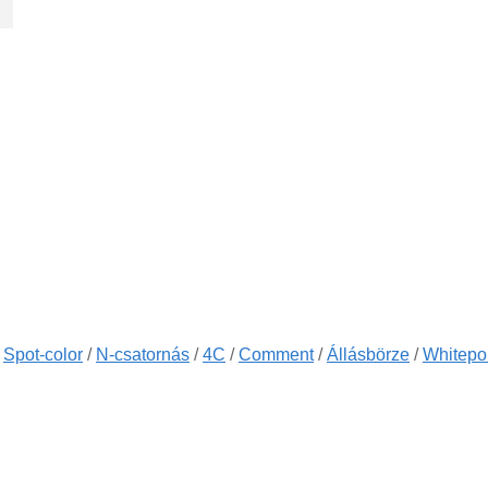
/
Spot-color
/
N-csatornás
/
4C
/
Comment
/
Állásbörze
/
Whitepo