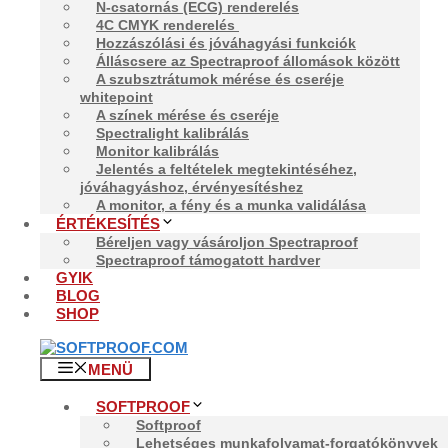
rendelkezik.
N-csatornás (ECG) renderelés
4C CMYK renderelés
Az Spectraproof a spektrális matematika és az ICC színk
Hozzászólási és jóváhagyási funkciók
történő szimulációhoz. Támogatja a szabványos ICC-prof
Álláscsere az Spectraproof állomások között
képes fotórealisztikus hordozók, alapozó, lakk, forró f
A szubsztrátumok mérése és cseréje
egyszerű jelentéskészítés teszi a tökéletes Softproof-
whitepoint
racionalizálásában.
A színek mérése és cseréje
Spectralight kalibrálás
A csatlakoztatott spektrométer további színek vagy hord
Monitor kalibrálás
ellenőrzésére használható. A hiányzó színeket a beépíte
Jelentés a feltételek megtekintéséhez,
mérés, egyetlen spektrum vagy a hordozóra nyomtatott 
jóváhagyáshoz, érvényesítéshez
A monitor, a fény és a munka validálása
A munkafolyamatokat egyszerűsítik az alapvető jegyzet
ÉRTÉKESÍTÉS
funkciók a meglévő munkafolyamatokba való integrálásr
Béreljen vagy vásároljon Spectraproof
lehetővé.
Spectraproof támogatott hardver
GYIK
Az Spectraproof® rendszer a lágyszigetelő alkalmazás,
BLOG
kombinációja. Mindkettő új szinten teszi lehetővé az eg
SHOP
Proof GmbH | Matthia
MENÜ
SOFTPROOF
Softproof
Lehetséges munkafolyamat-forgatókönyvek