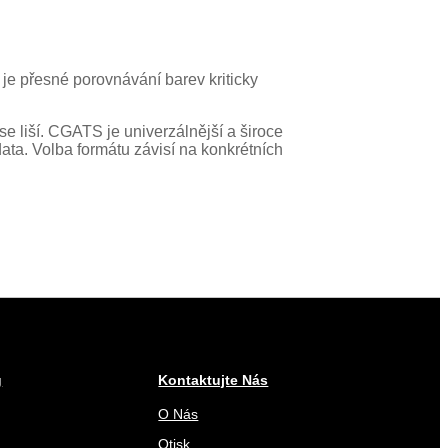
 porovnávání barev a nátisků. Může
 je přesné porovnávání barev kriticky
se liší. CGATS je univerzálnější a široce
ata. Volba formátu závisí na konkrétních
g
Kontaktujte Nás
O Nás
Otisk