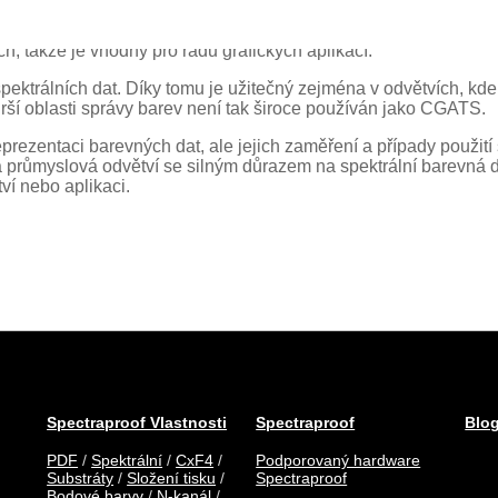
rokou škálu úloh správy barev, včetně charakterizace zařízení,
h, takže je vhodný pro řadu grafických aplikací.
pektrálních dat. Díky tomu je užitečný zejména v odvětvích, kde
 širší oblasti správy barev není tak široce používán jako CGATS.
rezentaci barevných dat, ale jejich zaměření a případy použití 
 průmyslová odvětví se silným důrazem na spektrální barevná d
ví nebo aplikaci.
Spectraproof Vlastnosti
Spectraproof
Blo
PDF
/
Spektrální
/
CxF4
/
Podporovaný hardware
Substráty
/
Složení tisku
/
Spectraproof
Bodové barvy
/
N-kanál
/