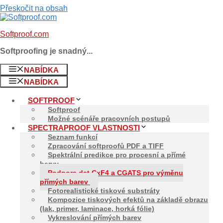
Přeskočit na obsah
Softproof.com
Softproofing je snadný...
NABÍDKA
NABÍDKA
SOFTPROOF
Softproof
Možné scénáře pracovních postupů
Podpora Dat Cx
SPECTRAPROOF VLASTNOSTI
Seznam funkcí
Zpracování softproofů PDF a TIFF
Spektrální predikce pro procesní a přímé
barvy
Podpora dat CxF4 a CGATS pro výměnu
přímých barev
Fotorealistické tiskové substráty
Kompozice tiskových efektů na základě obrazu
(lak, primer, laminace, horká fólie)
Vykreslování přímých barev