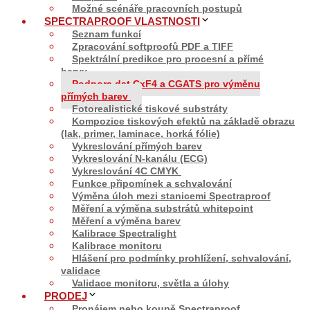
Možné scénáře pracovních postupů
SPECTRAPROOF VLASTNOSTI
Seznam funkcí
Zpracování softproofů PDF a TIFF
Spektrální predikce pro procesní a přímé
barvy
Podpora dat CxF4 a CGATS pro výměnu
přímých barev
Fotorealistické tiskové substráty
Kompozice tiskových efektů na základě obrazu
(lak, primer, laminace, horká fólie)
Vykreslování přímých barev
Vykreslování N-kanálu (ECG)
Vykreslování 4C CMYK
Funkce připomínek a schvalování
Výměna úloh mezi stanicemi Spectraproof
Měření a výměna substrátů whitepoint
Měření a výměna barev
Kalibrace Spectralight
Kalibrace monitoru
Hlášení pro podmínky prohlížení, schvalování,
validace
Validace monitoru, světla a úlohy
PRODEJ
Pronájem nebo koupě Spectraproof