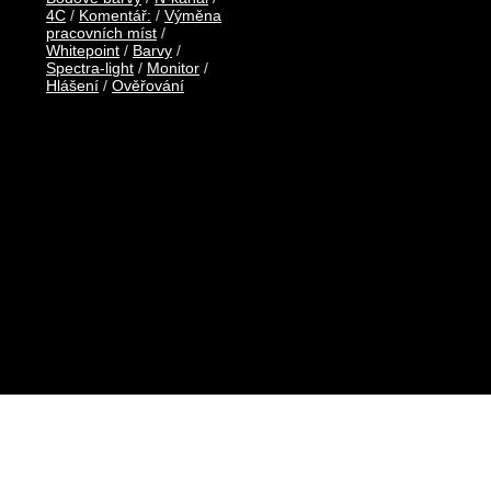
4C
/
Komentář:
/
Výměna
pracovních míst
/
Whitepoint
/
Barvy
/
Spectra-light
/
Monitor
/
Hlášení
/
Ověřování