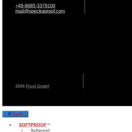
+49-8685-3379100
mail@spectraproof.com
2026
Proof GmbH
Zavřít
SOFTPROOF
Softproof