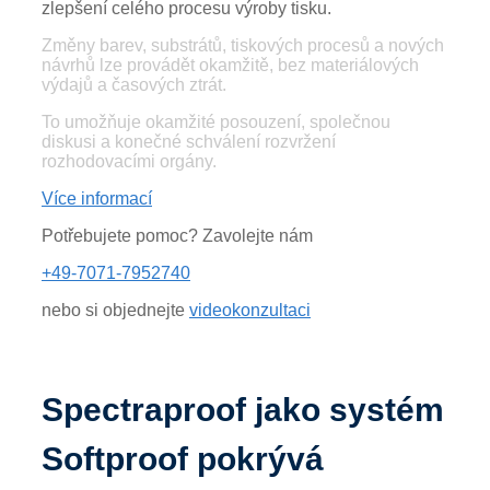
zlepšení celého procesu výroby tisku.
Změny barev, substrátů, tiskových procesů a nových
návrhů lze provádět okamžitě, bez materiálových
výdajů a časových ztrát.
To umožňuje okamžité posouzení, společnou
diskusi a konečné schválení rozvržení
rozhodovacími orgány.
Více informací
Potřebujete pomoc? Zavolejte nám
+49-7071-7952740
nebo si objednejte
videokonzultaci
Spectraproof jako systém
Softproof pokrývá