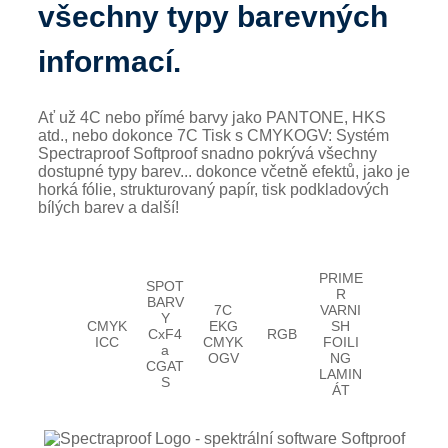
všechny typy barevných
informací.
Ať už 4C nebo přímé barvy jako PANTONE, HKS
atd., nebo dokonce 7C Tisk s CMYKOGV: Systém
Spectraproof Softproof snadno pokrývá všechny
dostupné typy barev... dokonce včetně efektů, jako je
horká fólie, strukturovaný papír, tisk podkladových
bílých barev a další!
PRIME
SPOT
R
BARV
7C
VARNI
Y
CMYK
EKG
SH
CxF4
RGB
ICC
CMYK
FOILI
a
OGV
NG
CGAT
LAMIN
S
ÁT