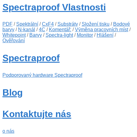
Spectraproof Vlastnosti
PDF
/
Spektrální
/
CxF4
/
Substráty
/
Složení tisku
/
Bodové
barvy
/
N-kanál
/
4C
/
Komentář:
/
Výměna pracovních míst
/
Whitepoint
/
Barvy
/
Spectra-light
/
Monitor
/
Hlášení
/
Ověřování
Spectraproof
Podporovaný hardware Spectraproof
Blog
Kontaktujte nás
o nás