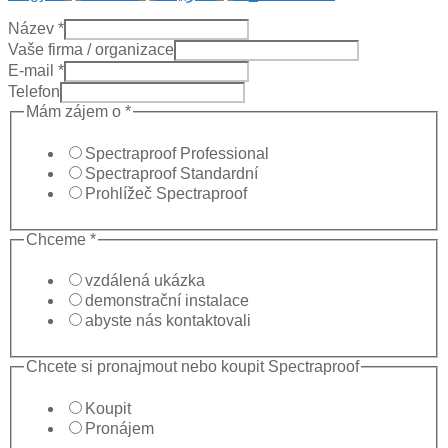
Název
*
Vaše firma / organizace
in
E-mail
*
to
Telefon
Would
Mám zájem o
*
Spectraproof Professional
Spectraproof Standardní
Prohlížeč Spectraproof
Chceme
*
vzdálená ukázka
demonstrační instalace
abyste nás kontaktovali
Chcete si pronajmout nebo koupit Spectraproof
Koupit
Pronájem