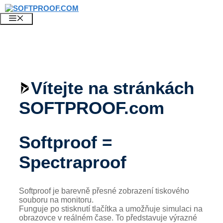
Přeskočit
na
NABÍDKA
obsah
Vítejte na stránkách
SOFTPROOF.com
Softproof =
Spectraproof
Softproof je barevně přesné zobrazení tiskového
souboru na monitoru.
Funguje po stisknutí tlačítka a umožňuje simulaci na
obrazovce v reálném čase. To představuje výrazné