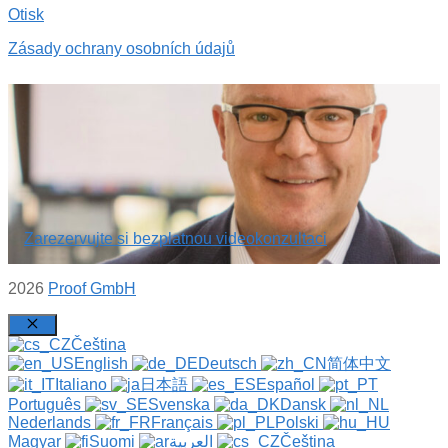
Otisk
Zásady ochrany osobních údajů
Zarezervujte si bezplatnou videokonzultaci
2026
Proof GmbH
Zavřít
Čeština
English
Deutsch
简体中文
Italiano
日本語
Español
Português
Svenska
Dansk
Nederlands
Français
Polski
Magyar
Suomi
العربية
Čeština