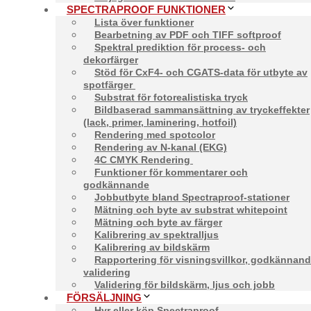
SPECTRAPROOF FUNKTIONER
Lista över funktioner
Bearbetning av PDF och TIFF softproof
Spektral prediktion för process- och
dekorfärger
Stöd för CxF4- och CGATS-data för utbyte av
spotfärger
Substrat för fotorealistiska tryck
Bildbaserad sammansättning av tryckeffekter
(lack, primer, laminering, hotfoil)
Rendering med spotcolor
Rendering av N-kanal (EKG)
4C CMYK Rendering
Funktioner för kommentarer och
godkännande
Jobbutbyte bland Spectraproof-stationer
Mätning och byte av substrat whitepoint
Mätning och byte av färger
Kalibrering av spektralljus
Kalibrering av bildskärm
Rapportering för visningsvillkor, godkännand
validering
Validering för bildskärm, ljus och jobb
FÖRSÄLJNING
Hyr eller köp Spectraproof