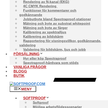
Rendering av N-kanal (EKG)
4C CMYK Rendering
Funktioner för kommentarer och
godkännande
Jobbutbyte bland Spectraproof-stationer
Mätning och byte av substrat whitepoint
Mätning och byte av färger
Kalibrering av spektralljus
Kalibrering av bildskärm
Rapportering för visningsvillkor, godkännande,
validering
Validering för bildskärm, ljus och jobb
FÖRSÄLJNING
Hyr eller köp Spectraproof
Spectraproof-hårdvara som stöds
VANLIGA FRÅGOR
BLOGG
BUTIK
MENY
SOFTPROOF
Softproof
Möjliga arbetsflödesscenarier