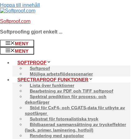
Hoppa till innehåll
Softproof.com
Softproofing gjort enkelt ...
Stilguide
MENY
MENY
SOFTPROOF
Softproof
Möjliga arbetsflödesscenarier
SPECTRAPROOF FUNKTIONER
Lista över funktioner
Bearbetning av PDF och TIFF softproof
Spektral prediktion för process- och
dekorfärger
Stöd för CxF4- och CGATS-data för utbyte av
spotfärger
Substrat för fotorealistiska tryck
Bildbaserad sammansättning av tryckeffekter
(lack, primer, laminering, hotfoil)
Rendering med spotcolor