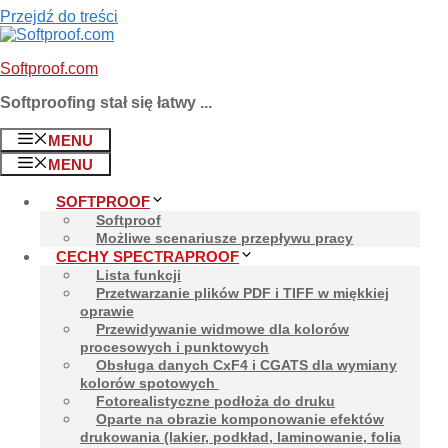
Przejdź do treści
Softproof.com
Softproofing stał się łatwy ...
Pomiar i wymiana pod
MENU
MENU
SOFTPROOF
Softproof
Możliwe scenariusze przepływu pracy
CECHY SPECTRAPROOF
Lista funkcji
W SpectraProof można zmierzyć charakterystykę koloru p
Przetwarzanie plików PDF i TIFF w miękkiej
w końcowym wydruku softproofing.
oprawie
Przewidywanie widmowe dla kolorów
procesowych i punktowych
Różne podłoża mogą mieć różne odcienie bieli, cieplejsz
Obsługa danych CxF4 i CGATS dla wymiany
zdefiniowany jako CIELab i można go zmierzyć za pomoc
kolorów spotowych
Fotorealistyczne podłoża do druku
Oparte na obrazie komponowanie efektów
Dlaczego punkt bieli papier
drukowania (lakier, podkład, laminowanie, folia