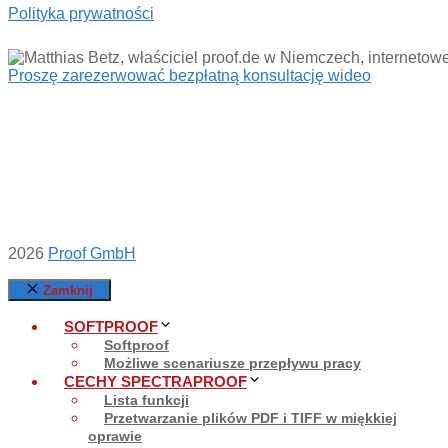
Polityka prywatności
Proszę zarezerwować bezpłatną konsultację wideo
2026
Proof GmbH
Zamknij
SOFTPROOF
Softproof
Możliwe scenariusze przepływu pracy
CECHY SPECTRAPROOF
Lista funkcji
Przetwarzanie plików PDF i TIFF w miękkiej
oprawie