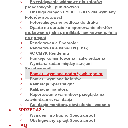
Przewidywanie widmowe dla kolorów
procesowych i punktowych
Obsługa danych CxF4 i CGATS dla wymiany
kolorów spotowych
Fotorealistyczne podłoża do druku
Oparte na obrazie komponowanie efektów
drukowania (lakier, podkład, laminowanie, folia
na gorąco)
Renderowanie Spotcolor
Renderowanie kanału N (EKG)
4C CMYK Rendering
Funkcje komentowania i zatwierdzania
Wymiana zadań między stacjami
Spectraproof
Pomiar i wymiana podłoży whitepoint
Pomiar i wymiana kolorów
Kalibracja Spectralight
Kalibracja monitora
Raportowanie warunków przeglądania,
zatwierdzanie, walidacja
Walidacja monitora, oświetlenia i zadania
SPRZEDAŻ
Wynajem lub kupno Spectraproof
Obsługiwany sprzęt Spectraproof
FAQ