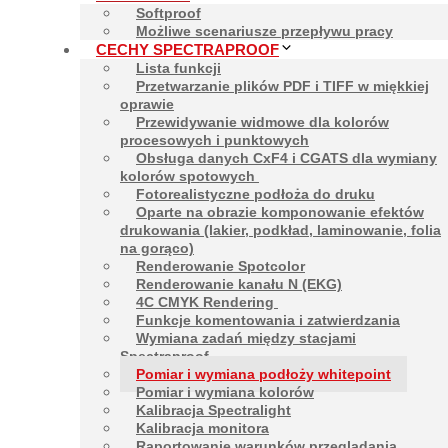
Softproof
Możliwe scenariusze przepływu pracy
CECHY SPECTRAPROOF
Lista funkcji
Przetwarzanie plików PDF i TIFF w miękkiej
Kontakt
oprawie
Przewidywanie widmowe dla kolorów
procesowych i punktowych
Obsługa danych CxF4 i CGATS dla wymiany
kolorów spotowych
Matthias Betz &
Fotorealistyczne podłoża do druku
Alexander Demmler
Oparte na obrazie komponowanie efektów
drukowania (lakier, podkład, laminowanie, folia
+49-8685-3379100
na gorąco)
mail@spectraproof.com
Renderowanie Spotcolor
Renderowanie kanału N (EKG)
4C CMYK Rendering
Softproof
Funkcje komentowania i zatwierdzania
Wymiana zadań między stacjami
Spectraproof
Pomiar i wymiana podłoży whitepoint
Pomiar i wymiana kolorów
Cechy Spectraproof
Kalibracja Spectralight
Kalibracja monitora
Raportowanie warunków przeglądania,