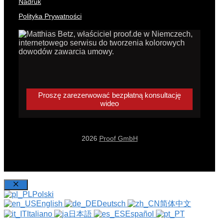
Nadruk
Polityka Prywatności
Proszę zarezerwować bezpłatną konsultację
wideo
2026
Proof GmbH
Zamknij
Polski
English
Deutsch
简体中文
Italiano
日本語
Español