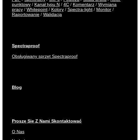
punktowy
/
Kanał typu N
/
4C
/
Komentarz
/
Wymiana
pracy
/
Whitepoint
/
Kolory
/
Spectra-light
/
Monitor
/
Raportowanie
/
Walidacja
Spectraproof
Obsługiwany sprzęt Spectraproof
Blog
Proszę Się Z Nami Skontaktować
O Nas