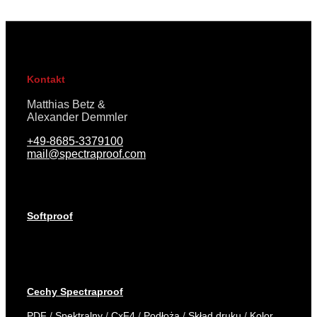
Kontakt
Matthias Betz &
Alexander Demmler
+49-8685-3379100
mail@spectraproof.com
Softproof
Cechy Spectraproof
PDF
/
Spektralny
/
CxF4
/
Podłoża
/
Skład druku
/
Kolor