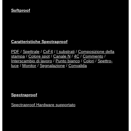
Softproof
Caratteristiche Spectraproof
PDF
/
Spettrale
/
CxF4
/
I substrati
/
Composizione della
stampa
/
Colore spot
/
Canale N
/
4C
/
Commento
/
Interscambio di lavoro
/
Punto bianco
/
Colori
/
Spettro-
luce
/
Monitor
/
Segnalazione
/
Convalida
Spectraproof
Spectraproof Hardware supportato