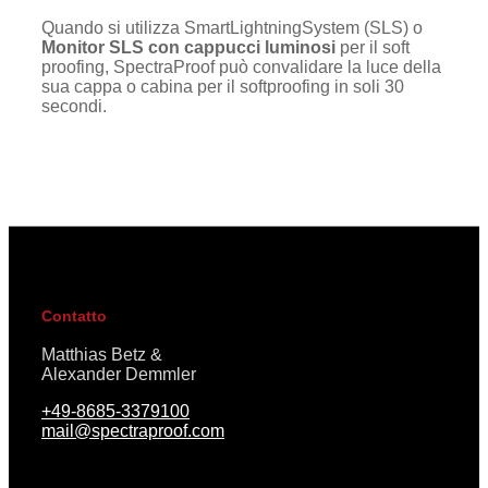
Quando si utilizza SmartLightningSystem (SLS) o
Monitor SLS con cappucci luminosi
per il soft
proofing, SpectraProof può convalidare la luce della
sua cappa o cabina per il softproofing in soli 30
secondi.
Contatto
Matthias Betz &
Alexander Demmler
+49-8685-3379100
mail@spectraproof.com