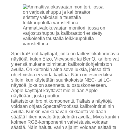
Ammattivalokuvaajan monitori, jossa on
varjostushuppu ja kalibraattori eristetty
valkoisella taustalla leikkuupolulla
varustettuna.
SpectraProof-käyttäjät, joilla on laitteistokalibroitavia
näyttöjä, kuten Eizo, Viewsonic tai BenQ, kalibroivat
yleensä mukana toimitetun kalibrointiohjelmiston
avulla. On kuitenkin aina sovelluksia, joissa tätä
ohjelmistoa ei voida käyttää. Näin on esimerkiksi
silloin, kun käytetään suurikokoista NEC- tai LG-
näyttöä, joka on asennettu tulostuskoneeseen.
Apple-käyttäjät käyttävät mielellään Apple-
näyttöään, josta puuttuu
laitteistokalibrointikomponentti. Tällaisia näyttöjä
voidaan ohjata SpectraProof:ssä kalibrointirutiinin
avulla. Kunkin värikanavan kirkkautta voidaan
säätää liikennevalojärjestelmän avulla. Myös kunkin
kolmen RGB-komponentin vahvistusta voidaan
säätää. Näin haluttu värin sijainti voidaan esittää tai