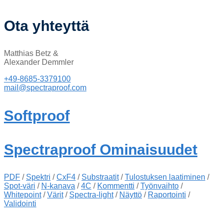
Ota yhteyttä
Matthias Betz &
Alexander Demmler
+49-8685-3379100
mail@spectraproof.com
Softproof
Spectraproof Ominaisuudet
PDF
/
Spektri
/
CxF4
/
Substraatit
/
Tulostuksen laatiminen
/
Spot-väri
/
N-kanava
/
4C
/
Kommentti
/
Työnvaihto
/
Whitepoint
/
Värit
/
Spectra-light
/
Näyttö
/
Raportointi
/
Validointi