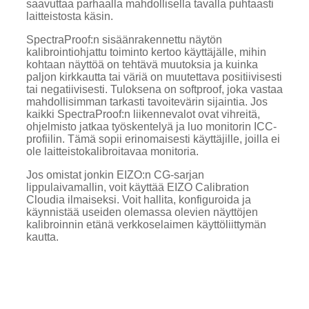
saavuttaa parhaalla mahdollisella tavalla puhtaasti
laitteistosta käsin.
SpectraProof:n sisäänrakennettu näytön
kalibrointiohjattu toiminto kertoo käyttäjälle, mihin
kohtaan näyttöä on tehtävä muutoksia ja kuinka
paljon kirkkautta tai väriä on muutettava positiivisesti
tai negatiivisesti. Tuloksena on softproof, joka vastaa
mahdollisimman tarkasti tavoitevärin sijaintia. Jos
kaikki SpectraProof:n liikennevalot ovat vihreitä,
ohjelmisto jatkaa työskentelyä ja luo monitorin ICC-
profiilin. Tämä sopii erinomaisesti käyttäjille, joilla ei
ole laitteistokalibroitavaa monitoria.
Jos omistat jonkin EIZO:n CG-sarjan
lippulaivamallin, voit käyttää EIZO Calibration
Cloudia ilmaiseksi. Voit hallita, konfiguroida ja
käynnistää useiden olemassa olevien näyttöjen
kalibroinnin etänä verkkoselaimen käyttöliittymän
kautta.