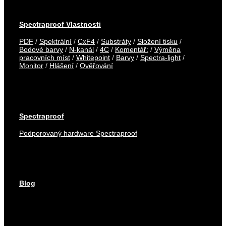
Spectraproof Vlastnosti
PDF
/
Spektrální
/
CxF4
/
Substráty
/
Složení tisku
/
Bodové barvy
/
N-kanál
/
4C
/
Komentář:
/
Výměna
pracovních míst
/
Whitepoint
/
Barvy
/
Spectra-light
/
Monitor
/
Hlášení
/
Ověřování
Spectraproof
Podporovaný hardware Spectraproof
Blog