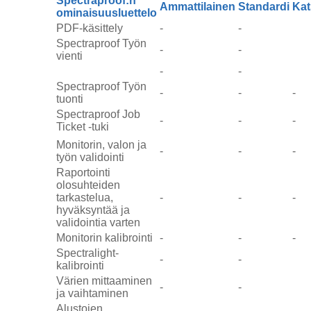
Spectraproof:n
Ammattilainen
Standardi
Kat
ominaisuusluettelo
PDF-käsittely
-
-
Spectraproof Työn
-
-
vienti
-
-
Spectraproof Työn
-
-
-
tuonti
Spectraproof Job
-
-
-
Ticket -tuki
Monitorin, valon ja
-
-
-
työn validointi
Raportointi
olosuhteiden
tarkastelua,
-
-
-
hyväksyntää ja
validointia varten
Monitorin kalibrointi
-
-
-
Spectralight-
-
-
kalibrointi
Värien mittaaminen
-
-
ja vaihtaminen
Alustojen