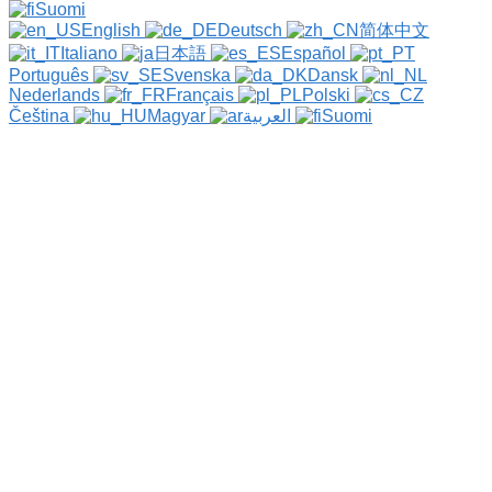
Suomi
English
Deutsch
简体中文
Italiano
日本語
Español
Português
Svenska
Dansk
Nederlands
Français
Polski
Čeština
Magyar
العربية
Suomi