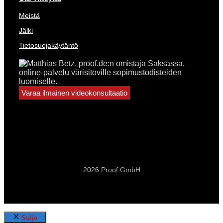
Meistä
Jälki
Tietosuojakäytäntö
Varaa ilmainen videokonsultaatio
2026
Proof GmbH
Sulje