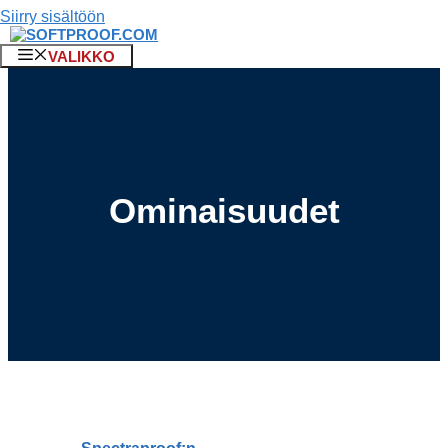
Siirry sisältöön
VALIKKO
Ominaisuudet