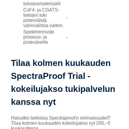
tulostusmateriaalit
CxF4- ja CGATS-
tietojen tuki
-
pistemäistä
värinvaihtoa varten.
Spektriennuste
prosessi- ja
-
pisteväreille
Tilaa kolmen kuukauden
SpectraProof Trial -
kokeilujakso tukipalvelun
kanssa nyt
Haluatko tarkistaa Spectraproof:n ominaisuudet?
Tilaa kolmen kuukauden kokeilujakso nyt 200,- €
kuukaudessa.