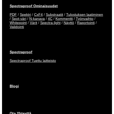
Spectraproof Ominaisuudet
PDF
/
Spektri
/
CxF4
/
Substraatit
/
Tulostuksen laatiminen
/
Spot-väri
/
N-kanava
/
4C
/
Kommentti
/
Työnvaihto
/
Whitepoint
/
Värit
/
Spectra-light
/
Näyttö
/
Raportointi
/
Validointi
Spectraproof
Spectraproof Tuettu laitteisto
Blogi
Ota Yhteyttä