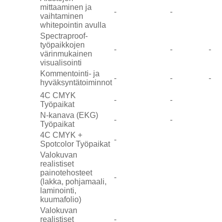
mittaaminen ja
-
-
vaihtaminen
whitepointin avulla
Spectraproof-
työpaikkojen
-
-
-
värinmukainen
visualisointi
Kommentointi- ja
-
-
-
hyväksyntätoiminnot
4C CMYK
-
-
Työpaikat
N-kanava (EKG)
-
-
Työpaikat
4C CMYK +
-
Spotcolor Työpaikat
Valokuvan
realistiset
painotehosteet
-
(lakka, pohjamaali,
laminointi,
kuumafolio)
Valokuvan
realistiset
-