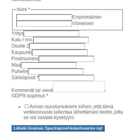
Nimi
*
Ensimmäinen
Viimeinen
Yritys
Katu / nro.
Osoite 2
Kaupunki
Postinumero
Maa
Puhelin
/
Sähköposti
*
Street
GDPR
Kommentti tai viesti
GDPR-sopimus
*
Annan suostumukseni siihen, että tämä
verkkosivusto tallentaa lähettämäni tiedot, jotta
se voi vastata kyselyyni.
Lähetä ilmainen Spectraproof-kokeiluversio nyt