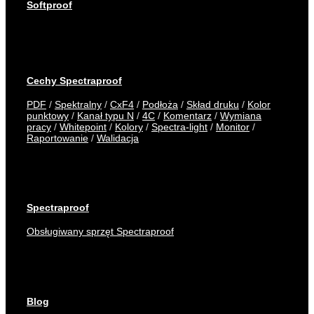
Softproof
Cechy Spectraproof
PDF
/
Spektralny
/
CxF4
/
Podłoża
/
Skład druku
/
Kolor
punktowy
/
Kanał typu N
/
4C
/
Komentarz
/
Wymiana
pracy
/
Whitepoint
/
Kolory
/
Spectra-light
/
Monitor
/
Raportowanie
/
Walidacja
Spectraproof
Obsługiwany sprzęt Spectraproof
Blog