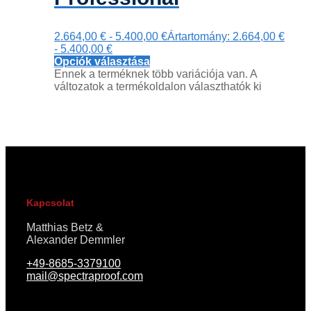
2.664,00
€
-
5.400,00
€
Ártartomány: 2.664,00 €
- 5.400,00 €
Opciók választása
Ennek a terméknek több variációja van. A
változatok a termékoldalon választhatók ki
Kapcsolat
Matthias Betz &
Alexander Demmler
+49-8685-3379100
mail@spectraproof.com