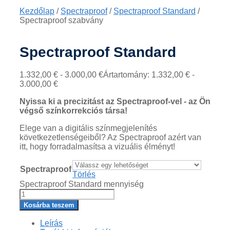
Kezdőlap
/
Spectraproof
/
Spectraproof Standard
/
Spectraproof szabvány
Spectraproof Standard
1.332,00
€
-
3.000,00
€
Ártartomány: 1.332,00 € -
3.000,00 €
Nyissa ki a precizitást az Spectraproof-vel - az Ön
végső színkorrekciós társa!
Elege van a digitális színmegjelenítés
következetlenségeiből? Az Spectraproof azért van
itt, hogy forradalmasítsa a vizuális élményt!
Spectraproof
Törlés
Spectraproof Standard mennyiség
Kosárba teszem
Leírás