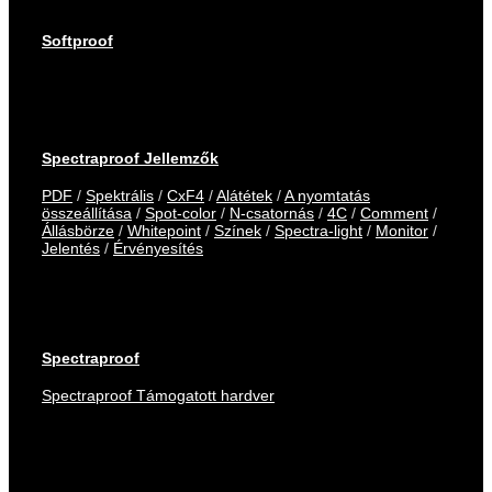
Softproof
Spectraproof Jellemzők
PDF
/
Spektrális
/
CxF4
/
Alátétek
/
A nyomtatás
összeállítása
/
Spot-color
/
N-csatornás
/
4C
/
Comment
/
Állásbörze
/
Whitepoint
/
Színek
/
Spectra-light
/
Monitor
/
Jelentés
/
Érvényesítés
Spectraproof
Spectraproof Támogatott hardver