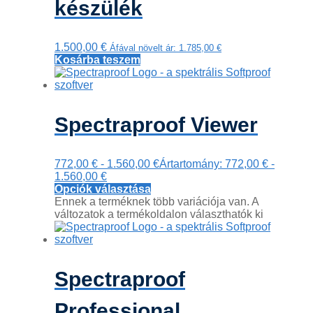
készülék
1.500,00
€
Áfával növelt ár:
1.785,00
€
Kosárba teszem
Spectraproof Viewer
772,00
€
-
1.560,00
€
Ártartomány: 772,00 € -
1.560,00 €
Opciók választása
Ennek a terméknek több variációja van. A
változatok a termékoldalon választhatók ki
Spectraproof
Professional