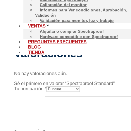
Información adicional
Calibración del monitor
Informes para Ver condiciones, Aprobación,
Validación
Validación para monitor, luz y trabajo
VENTAS
Spectraproof
Estándar, Alquiler estándar incl. SMA
Alquilar o comprar Spectraproof
Hardware compatible con Spectraproof
PREGUNTAS FRECUENTES
BLOG
Valoraciones
TIENDA
No hay valoraciones aún.
Sé el primero en valorar “Spectraproof Standard”
Tu puntuación
*