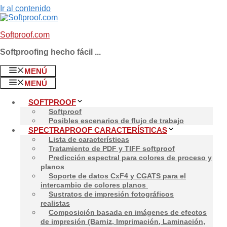
Ir al contenido
Softproof.com
Softproofing hecho fácil ...
MENÚ
MENÚ
SOFTPROOF
Softproof
Posibles escenarios de flujo de trabajo
SPECTRAPROOF CARACTERÍSTICAS
Lista de características
Tratamiento de PDF y TIFF softproof
Predicción espectral para colores de proceso y
planos
Soporte de datos CxF4 y CGATS para el
intercambio de colores planos
Sustratos de impresión fotográficos
realistas
Composición basada en imágenes de efectos
de impresión (Barniz, Imprimación, Laminación,