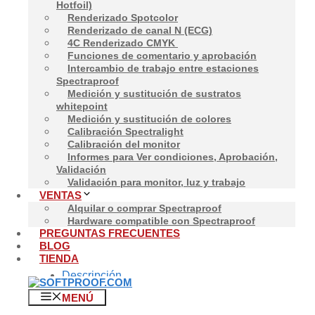
Hotfoil)
Renderizado Spotcolor
Renderizado de canal N (ECG)
4C Renderizado CMYK
Funciones de comentario y aprobación
Inicio
/
Spectraproof
/
Spectraproof Estándar
/ Spectrapr
Intercambio de trabajo entre estaciones
Spectraproof
Medición y sustitución de sustratos
whitepoint
Spectraproof Estándar
Medición y sustitución de colores
Calibración Spectralight
Calibración del monitor
1.332,00
€
-
3.000,00
€
Rango de precios: desde 1.332,0
Informes para Ver condiciones, Aprobación,
Validación
Libere la precisión con Spectraproof - ¡Su compañero 
Validación para monitor, luz y trabajo
VENTAS
¿Está cansado de las incoherencias en la representación 
Alquilar o comprar Spectraproof
Spectraproof
Limpiar
Hardware compatible con Spectraproof
PREGUNTAS FRECUENTES
Spectraproof Standard cantidad
BLOG
Añadir al carrito
TIENDA
Descripción
Información adicional
MENÚ
Valoraciones (0)