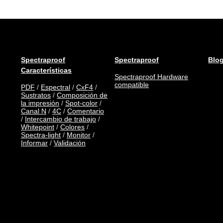
Spectraproof
Spectraproof
Blo
Características
Spectraproof Hardware
compatible
PDF
/
Espectral
/
CxF4
/
Sustratos
/
Composición de
la impresión
/
Spot-color
/
Canal N
/
4C
/
Comentario
/
Intercambio de trabajo
/
Whitepoint
/
Colores
/
Spectra-light
/
Monitor
/
Informar
/
Validación