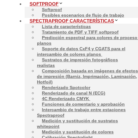
SOFTPROOF
Softproof
Descripción
Posibles escenarios de flujo de trabajo
SPECTRAPROOF CARACTERÍSTICAS
Lista de características
Tratamiento de PDF y TIFF softproof
Spectraproof Lista de características estándar:
Predicción espectral para colores de proceso
planos
Procesamiento en PDF
Soporte de datos CxF4 y CGATS para el
Spectraproof Exportación de trabajos
intercambio de colores planos
Spectraproof Importación de trabajos
Sustratos de impresión fotográficos
Spectraproof Apoyo a las fichas de trabajo
realistas
Validación para monitor, luz y trabajo
Composición basada en imágenes de efectos
Informes para Ver condiciones, Aprobación, Valida
de impresión (Barniz, Imprimación, Laminación,
Calibración del monitor
Hotfoil)
Calibración Spectralight
Renderizado Spotcolor
Medición y sustitución de colores
Renderizado de canal N (ECG)
Medición y sustitución de sustratos whitepoint
4C Renderizado CMYK
Visualización correcta del color de los trabajos Sp
Funciones de comentario y aprobación
Funciones de comentario y aprobación
Intercambio de trabajo entre estaciones
Trabajos 4C CMYK
Spectraproof
Trabajos en Nchannel (ECG)
Medición y sustitución de sustratos
whitepoint
Medición y sustitución de colores
Calibración Spectralight