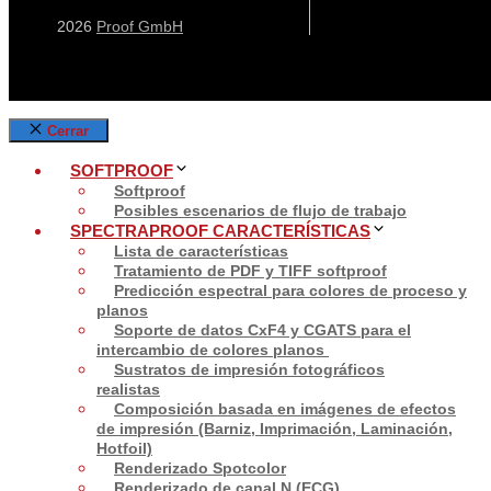
2026
Proof GmbH
Cerrar
SOFTPROOF
Softproof
Posibles escenarios de flujo de trabajo
SPECTRAPROOF CARACTERÍSTICAS
Lista de características
Tratamiento de PDF y TIFF softproof
Predicción espectral para colores de proceso y
planos
Soporte de datos CxF4 y CGATS para el
intercambio de colores planos
Sustratos de impresión fotográficos
realistas
Composición basada en imágenes de efectos
de impresión (Barniz, Imprimación, Laminación,
Hotfoil)
Renderizado Spotcolor
Renderizado de canal N (ECG)