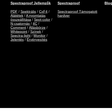
Spectraproof Jellemzők
Spectraproof
Blo
PDF
/
Spektrális
/
CxF4
/
Spectraproof Támogatott
Alátétek
/
A nyomtatás
hardver
összeállítása
/
Spot-color
/
N-csatornás
/
4C
/
Comment
/
Állásbörze
/
Whitepoint
/
Színek
/
Spectra-light
/
Monitor
/
Jelentés
/
Érvényesítés