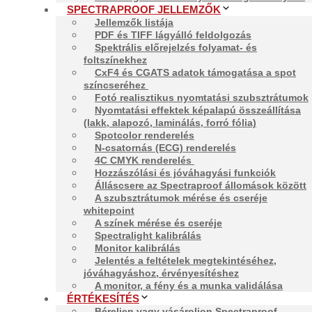
SPECTRAPROOF JELLEMZŐK
Jellemzők listája
Leírás
PDF és TIFF lágyálló feldolgozás
Spektrális előrejelzés folyamat- és
foltszínekhez
CxF4 és CGATS adatok támogatása a spot
Spectraproof Viewer funkciólista:
színcseréhez
Fotó realisztikus nyomtatási szubsztrátumok
Spectraproof Munka exportálása
Nyomtatási effektek képalapú összeállítása
Spectraproof Munka importálása
(lakk, alapozó, laminálás, forró fólia)
Spectraproof Job Ticket támogatás
Spotcolor renderelés
A monitor, a fény és a munka validálása
N-csatornás (ECG) renderelés
Jelentés a feltételek megtekintéséhez, jóváhagyás
4C CMYK renderelés
Monitor kalibrálás
Hozzászólási és jóváhagyási funkciók
Az Spectraproof Jobs színhelyes megjelenítése
Álláscsere az Spectraproof állomások között
Hozzászólási és jóváhagyási funkciók
A szubsztrátumok mérése és cseréje
whitepoint
A színek mérése és cseréje
További információk
Spectralight kalibrálás
Monitor kalibrálás
Jelentés a feltételek megtekintéséhez,
jóváhagyáshoz, érvényesítéshez
A monitor, a fény és a munka validálása
ÉRTÉKESÍTÉS
Spectraproof
Viewer, Viewer Rent, beleértve az SMA-t 
Béreljen vagy vásároljon Spectraproof