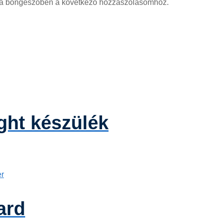
 a böngészőben a következő hozzászólásomhoz.
ght készülék
ard