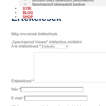
Spectraproof támogatott hardver
GYIK
BLOG
Értékelések
SHOP
Még nincsenek értékelések.
„Spectraproof Viewer” értékelése elsőként
A te értékelésed
*
Értékelésed
*
Név
*
E-mail
*