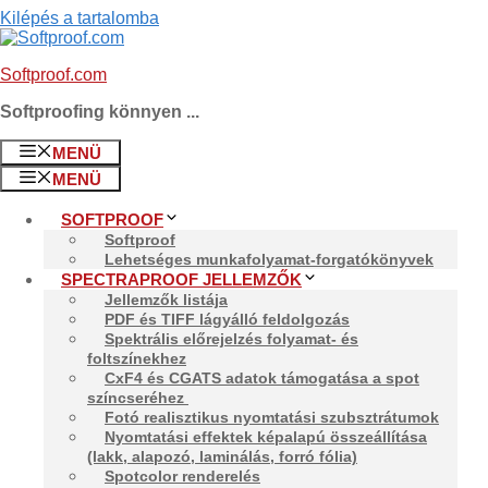
Kilépés a tartalomba
Softproof.com
Softproofing könnyen ...
MENÜ
MENÜ
SOFTPROOF
Softproof
Lehetséges munkafolyamat-forgatókönyvek
SPECTRAPROOF JELLEMZŐK
Jellemzők listája
PDF és TIFF lágyálló feldolgozás
Spektrális előrejelzés folyamat- és
foltszínekhez
CxF4 és CGATS adatok támogatása a spot
színcseréhez
Fotó realisztikus nyomtatási szubsztrátumok
Nyomtatási effektek képalapú összeállítása
(lakk, alapozó, laminálás, forró fólia)
Spotcolor renderelés