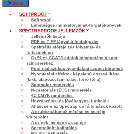
Bezár
SOFTPROOF
Softproof
Lehetséges munkafolyamat-forgatókönyvek
SPECTRAPROOF JELLEMZŐK
Jellemzők listája
PDF és TIFF lágyálló feldolgozás
Spektrális előrejelzés folyamat- és
foltszínekhez
CxF4 és CGATS adatok támogatása a spot
színcseréhez
Fotó realisztikus nyomtatási szubsztrátumok
Nyomtatási effektek képalapú összeállítása
(lakk, alapozó, laminálás, forró fólia)
Spotcolor renderelés
N-csatornás (ECG) renderelés
4C CMYK renderelés
Hozzászólási és jóváhagyási funkciók
Álláscsere az Spectraproof állomások között
A szubsztrátumok mérése és cseréje
whitepoint
A színek mérése és cseréje
Spectralight kalibrálás
Monitor kalibrálás