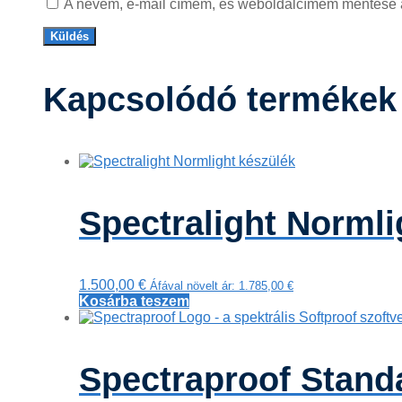
A nevem, e-mail címem, és weboldalcímem mentése
Kapcsolódó termékek
Spectralight Normli
1.500,00
€
Áfával növelt ár:
1.785,00
€
Kosárba teszem
Spectraproof Stand