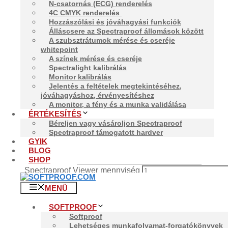
N-csatornás (ECG) renderelés
4C CMYK renderelés
Hozzászólási és jóváhagyási funkciók
Álláscsere az Spectraproof állomások között
A szubsztrátumok mérése és cseréje
Kezdőlap
/
Spectraproof
/
Spectraproof Viewer
/ Spectra
whitepoint
A színek mérése és cseréje
Spectralight kalibrálás
Monitor kalibrálás
Spectraproof Viewer
Jelentés a feltételek megtekintéséhez,
jóváhagyáshoz, érvényesítéshez
A monitor, a fény és a munka validálása
772,00
€
-
1.560,00
€
Ártartomány: 772,00 € - 1.560,00 €
ÉRTÉKESÍTÉS
Béreljen vagy vásároljon Spectraproof
Nyissa ki a precizitást az Spectraproof-vel - az Ön v
Spectraproof támogatott hardver
GYIK
Elege van a digitális színmegjelenítés következetlenségei
BLOG
Spectraproof
SHOP
Törlés
Spectraproof Viewer mennyiség
Kosárba teszem
MENÜ
Leírás
SOFTPROOF
További információk
Softproof
Vélemények (0)
Lehetséges munkafolyamat-forgatókönyvek