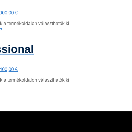
.000,00 €
k a termékoldalon választhatók ki
ssional
.400,00 €
k a termékoldalon választhatók ki