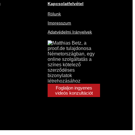
g
Kapcsolatfelvétel
Rólunk
Impresszum
Adatvédelmi Irányelvek
Foglaljon ingyenes
videós konzultációt