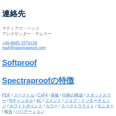
連絡先
マティアス・ベッツ
アレクサンダー・デムラー
+49-8685-3379100
mail@spectraproof.com
Softproof
Spectraproofの特徴
PDF
/
スペクトル
/
CxF4
/
基板
/
印刷の構成
/
スポットカラ
ー
/
Nチャンネル
/
4C
/
コメント
/
ジョブ・インターチェン
ジ
/
ホワイトポイント
/
カラー
/
スペクトラライト
/
モニター
/
報告
/
バリデーション