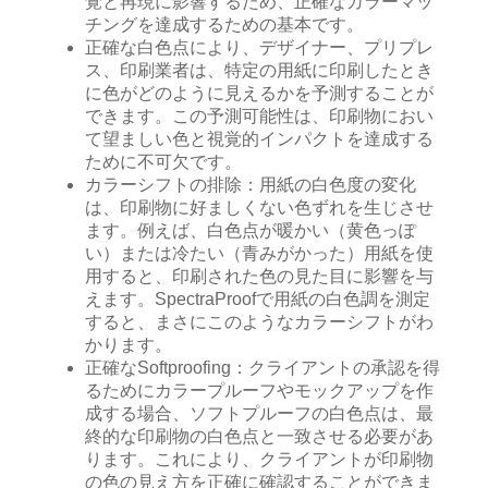
覚と再現に影響するため、正確なカラーマッ
チングを達成するための基本です。
正確な白色点により、デザイナー、プリプレ
ス、印刷業者は、特定の用紙に印刷したとき
に色がどのように見えるかを予測することが
できます。この予測可能性は、印刷物におい
て望ましい色と視覚的インパクトを達成する
ために不可欠です。
カラーシフトの排除：用紙の白色度の変化
は、印刷物に好ましくない色ずれを生じさせ
ます。例えば、白色点が暖かい（黄色っぽ
い）または冷たい（青みがかった）用紙を使
用すると、印刷された色の見た目に影響を与
えます。SpectraProofで用紙の白色調を測定
すると、まさにこのようなカラーシフトがわ
かります。
正確なSoftproofing：クライアントの承認を得
るためにカラープルーフやモックアップを作
成する場合、ソフトプルーフの白色点は、最
終的な印刷物の白色点と一致させる必要があ
ります。これにより、クライアントが印刷物
の色の見え方を正確に確認することができま