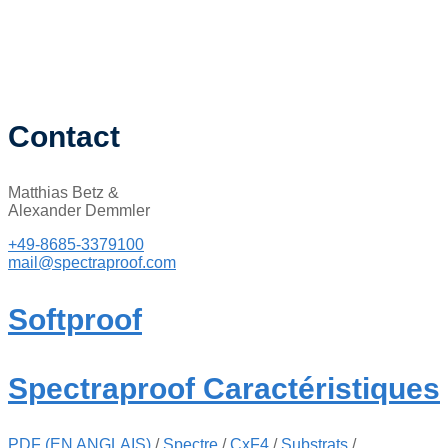
Contact
Matthias Betz &
Alexander Demmler
+49-8685-3379100
mail@spectraproof.com
Softproof
Spectraproof Caractéristiques
PDF (EN ANGLAIS)
/
Spectre
/
CxF4
/
Substrats
/