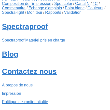
Composition de l'impression
/
Spot-color
/
Canal N
/
4C
/
Commentaire
/
Échange d'emplois
/
Point blanc
/
Couleurs
/
Spectra-light
/
Moniteur
/
Rapports
/
Validation
Spectraproof
Spectraproof Matériel pris en charge
Blog
Contactez nous
À propos de nous
Impression
Politique de confidentialité