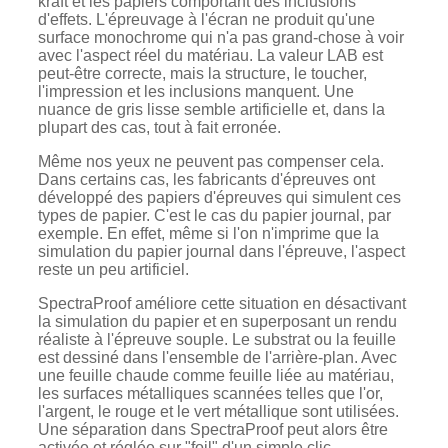
kraft et les papiers comportant des inclusions
d'effets. L'épreuvage à l'écran ne produit qu'une
surface monochrome qui n'a pas grand-chose à voir
avec l'aspect réel du matériau. La valeur LAB est
peut-être correcte, mais la structure, le toucher,
l'impression et les inclusions manquent. Une
nuance de gris lisse semble artificielle et, dans la
plupart des cas, tout à fait erronée.
Même nos yeux ne peuvent pas compenser cela.
Dans certains cas, les fabricants d'épreuves ont
développé des papiers d'épreuves qui simulent ces
types de papier. C'est le cas du papier journal, par
exemple. En effet, même si l'on n'imprime que la
simulation du papier journal dans l'épreuve, l'aspect
reste un peu artificiel.
SpectraProof améliore cette situation en désactivant
la simulation du papier et en superposant un rendu
réaliste à l'épreuve souple. Le substrat ou la feuille
est dessiné dans l'ensemble de l'arrière-plan. Avec
une feuille chaude comme feuille liée au matériau,
les surfaces métalliques scannées telles que l'or,
l'argent, le rouge et le vert métallique sont utilisées.
Une séparation dans SpectraProof peut alors être
activée et réglée sur "foil" d'un simple clic.