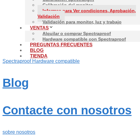
Calibración del monitor
Informes para Ver condiciones, Aprobación,
PDF
/
Espectral
/
CxF4
/
Sustratos
/
Composición de la impres
Validación
Validación
Validación para monitor, luz y trabajo
VENTAS
Alquilar o comprar Spectraproof
Spectraproof
Hardware compatible con Spectraproof
PREGUNTAS FRECUENTES
BLOG
TIENDA
Spectraproof Hardware compatible
Blog
Contacte con nosotros
sobre nosotros