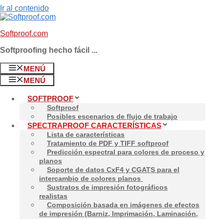
Ir al contenido
Softproof.com
Softproofing hecho fácil ...
Informes para Ver con
MENÚ
MENÚ
SOFTPROOF
Softproof
Posibles escenarios de flujo de trabajo
SPECTRAPROOF CARACTERÍSTICAS
Lista de características
Tratamiento de PDF y TIFF softproof
Predicción espectral para colores de proceso y
planos
Soporte de datos CxF4 y CGATS para el
intercambio de colores planos
Sustratos de impresión fotográficos
realistas
Composición basada en imágenes de efectos
de impresión (Barniz, Imprimación, Laminación,