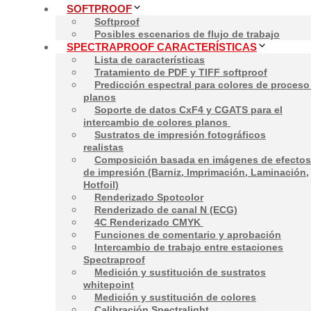
SOFTPROOF
Softproof
Posibles escenarios de flujo de trabajo
SPECTRAPROOF CARACTERÍSTICAS
Lista de características
Tratamiento de PDF y TIFF softproof
Póngase en contacto co
Predicción espectral para colores de proceso
planos
Soporte de datos CxF4 y CGATS para el
intercambio de colores planos
Matthias Betz &
Sustratos de impresión fotográficos
Alexander Demmler
realistas
Composición basada en imágenes de efectos
+49-8685-3379100
de impresión (Barniz, Imprimación, Laminación,
mail@spectraproof.com
Hotfoil)
Renderizado Spotcolor
Renderizado de canal N (ECG)
Softproof
4C Renderizado CMYK
Funciones de comentario y aprobación
Intercambio de trabajo entre estaciones
Spectraproof
Medición y sustitución de sustratos
Spectraproof Caracterís
whitepoint
Medición y sustitución de colores
Calibración Spectralight