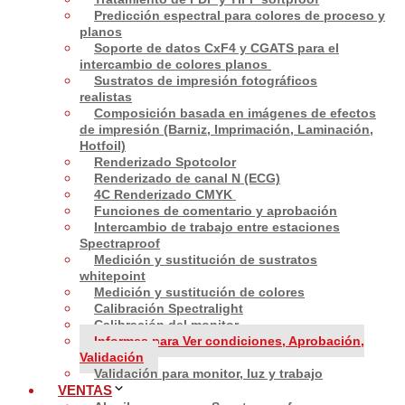
Predicción espectral para colores de proceso y
planos
Soporte de datos CxF4 y CGATS para el
intercambio de colores planos
Sustratos de impresión fotográficos
realistas
Composición basada en imágenes de efectos
de impresión (Barniz, Imprimación, Laminación,
Hotfoil)
Renderizado Spotcolor
Renderizado de canal N (ECG)
4C Renderizado CMYK
Funciones de comentario y aprobación
Intercambio de trabajo entre estaciones
Spectraproof
Medición y sustitución de sustratos
whitepoint
Medición y sustitución de colores
Calibración Spectralight
Calibración del monitor
Informes para Ver condiciones, Aprobación,
Validación
Validación para monitor, luz y trabajo
VENTAS