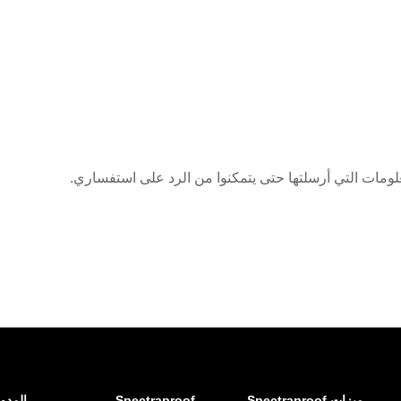
علومات التي أرسلتها حتى يتمكنوا من الرد على استفساري.
ميزات Spectraproof
Spectraproof
المدو