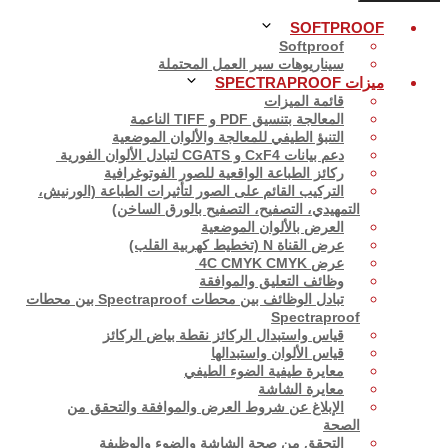
SOFTPROOF
Softproof
سيناريوهات سير العمل المحتملة
ميزات SPECTRAPROOF
قائمة الميزات
المعالجة بتنسيق PDF و TIFF الناعمة
التنبؤ الطيفي للمعالجة والألوان الموضعية
دعم بيانات CxF4 و CGATS لتبادل الألوان الفورية
ركائز الطباعة الواقعية للصور الفوتوغرافية
التركيب القائم على الصور لتأثيرات الطباعة (الورنيش،
التمهيدي، التصفيح، التصفيح بالورق الساخن)
العرض بالألوان الموضعية
عرض القناة N (تخطيط كهربية القلب)
عرض 4C CMYK CMYK
وظائف التعليق والموافقة
تبادل الوظائف بين محطات Spectraproof بين محطات
Spectraproof
قياس واستبدال الركائز نقطة بياض الركائز
قياس الألوان واستبدالها
معايرة طيفية الضوء الطيفي
معايرة الشاشة
الإبلاغ عن شروط العرض والموافقة والتحقق من
الصحة
التحقق من صحة الشاشة والضوء والوظيفة