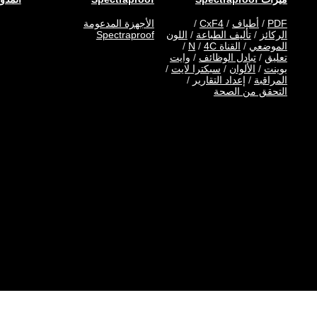
PDF
/
أطياف
/
CxF4
/
الأجهزة المدعومة
الركائز
/
تأليف الطباعة
/
اللون
Spectraproof
الموضعي
/
القناة N
4C
/
/
تعليق
/
تبادل الوظائف
/
وايت
بوينت
/
الألوان
/
سبكترا لايت
/
المراقبة
/
إعداد التقارير
/
التحقق من الصحة