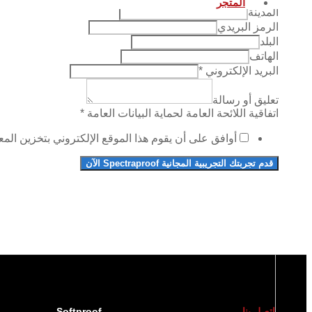
المتجر
المدينة
الرمز البريدي
Street
البلد
GDPR
الهاتف
or
البريد الإلكتروني
*
تعليق أو رسالة
اتفاقية اللائحة العامة لحماية البيانات العامة
*
أوافق على أن يقوم هذا الموقع الإلكتروني بتخزين الم
قدم تجربتك التجريبية المجانية Spectraproof الآن
اتصل بنا
Softproof