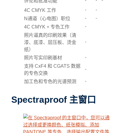
-
-
-
评论和批准功能
-
-
4C CMYK 工作
-
-
N通道（心电图）职位
-
4C CMYK + 专色工作
照片逼真的印刷效果（清
-
漆、底漆、层压板、烫金
纸）
-
照片写实印刷基材
支持 CxF4 和 CGATS 数据
-
的专色交换
-
加工色和专色的光谱预测
Spectraproof 主窗口