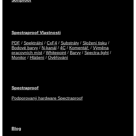
Spectraproof Vlastnosti
PDF
/
Spektrální
/
CxF4
/
Substráty
/
Složení tisku
/
Bodové barvy
/
N-kanál
/
4C
/
Komentář:
/
Výměna
pracovních míst
/
Whitepoint
/
Barvy
/
Spectra-light
/
Monitor
/
Hlášení
/
Ověřování
Spectraproof
Podporovaný hardware Spectraproof
Blog