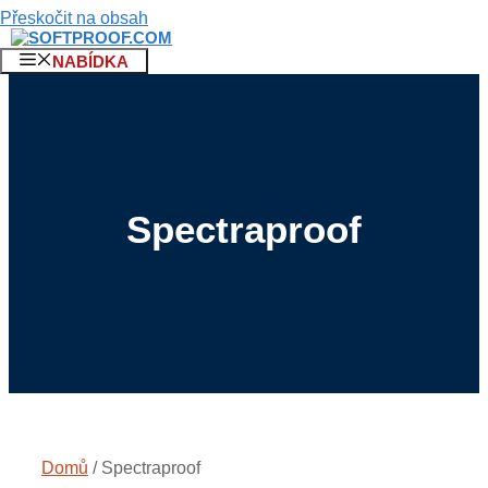
Přeskočit na obsah
NABÍDKA
Spectraproof
Domů
/ Spectraproof