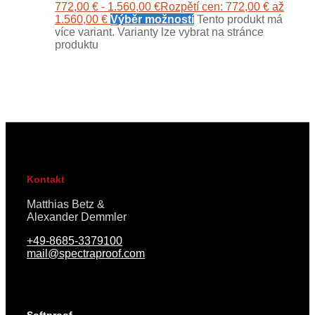
772,00
€
-
1.560,00
€
Rozpětí cen: 772,00 € až
1.560,00 €
Výběr možností
Tento produkt má
více variant. Varianty lze vybrat na stránce
produktu
Kontakt
Matthias Betz &
Alexander Demmler
+49-8685-3379100
mail@spectraproof.com
Softproof